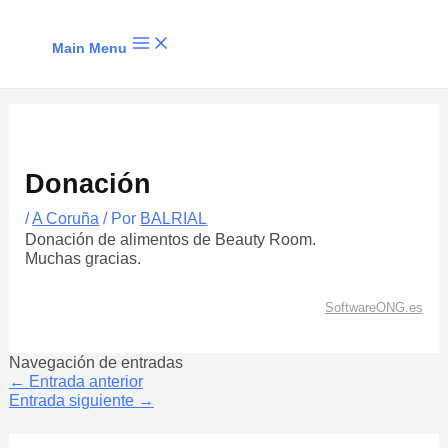
Ir al contenido
Main Menu
Donación
/
A Coruña
/ Por
BALRIAL
Donación de alimentos de Beauty Room.
Muchas gracias.
SoftwareONG.es
Navegación de entradas
←
Entrada anterior
Entrada siguiente
→