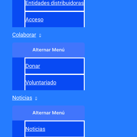
Entidades distribuidoras
Acceso
Navegación de entradas
←
Entrada anterior
Colaborar
Entrada siguiente
→
Alternar Menú
Donar
Voluntariado
Noticias
Alternar Menú
Noticias