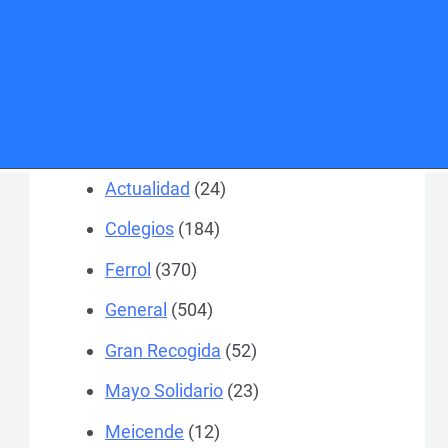
Categorías
A Coruña
(1.467)
Actualidad
(24)
Colegios
(184)
Ferrol
(370)
General
(504)
Gran Recogida
(52)
Mayo Solidario
(23)
Meicende
(12)