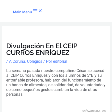
Ir al contenido
Main Menu
Divulgación En El CEIP
CURROS ENRÍQUEZ
/
A Coruña
,
Colegios
/ Por
editorial
La semana pasada nuestro compañero César se acercó
al CEIP Curros Enríquez y con los alumnos de 5ºB y su
entrañable profesora, hablaron del funcionamiento de
un banco de alimentos, de solidaridad, de voluntariado y
de como pequeños gestos cambian la vida de otras
personas.
SoftwareONG.es