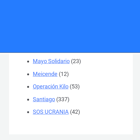
Colegios
(184)
Ferrol
(370)
General
(504)
Gran Recogida
(52)
Mayo Solidario
(23)
Meicende
(12)
Operación Kilo
(53)
Santiago
(337)
SOS UCRANIA
(42)