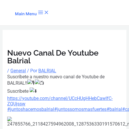
Ir al contenido
Main Menu
Nuevo Canal De Youtube
Balrial
/
General
/ Por
BALRIAL
Suscríbete a nuestro nuevo canal de Youtube de
BALRIAL!!
Suscríbete
https://youtube.com/channel/UCcHUgHHebCawlfC-
ZQUjssw
#juntoshacemosbalrial
#juntossomosmasfuertes
#balrial
#c