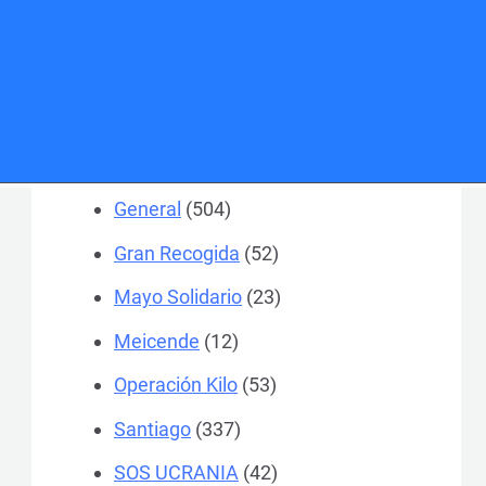
A Coruña
(1.467)
Actualidad
(24)
Colegios
(184)
Ferrol
(370)
General
(504)
Gran Recogida
(52)
Mayo Solidario
(23)
Meicende
(12)
Operación Kilo
(53)
Santiago
(337)
SOS UCRANIA
(42)