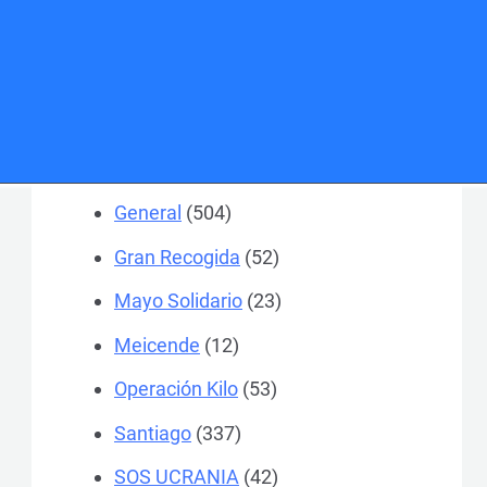
A Coruña
(1.467)
Actualidad
(24)
Colegios
(184)
Ferrol
(370)
General
(504)
Gran Recogida
(52)
Mayo Solidario
(23)
Meicende
(12)
Operación Kilo
(53)
Santiago
(337)
SOS UCRANIA
(42)