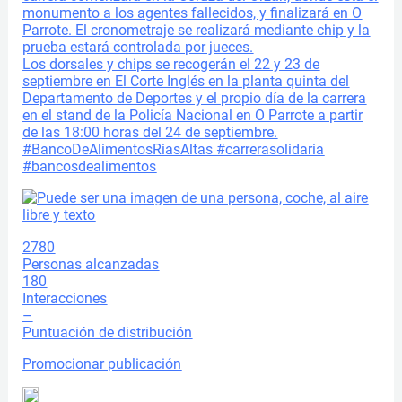
monumento a los agentes fallecidos, y finalizará en O
Parrote. El cronometraje se realizará mediante chip y la
prueba estará controlada por jueces.
Los dorsales y chips se recogerán el 22 y 23 de
septiembre en El Corte Inglés en la planta quinta del
Departamento de Deportes y el propio día de la carrera
en el stand de la Policía Nacional en O Parrote a partir
de las 18:00 horas del 24 de septiembre.
#BancoDeAlimentosRiasAltas
#carrerasolidaria
#bancosdealimentos
2780
Personas alcanzadas
180
Interacciones
–
Puntuación de distribución
Promocionar publicación