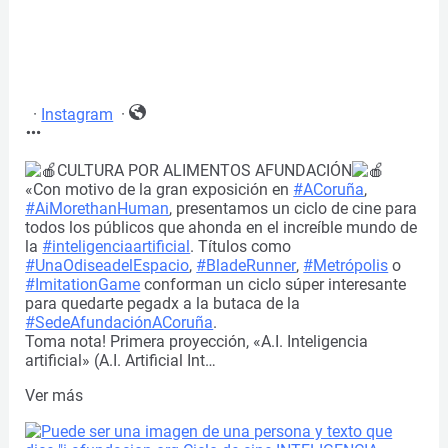
·
Instagram
·
CULTURA POR ALIMENTOS AFUNDACIÓN
«Con motivo de la gran exposición en
#ACoruña
,
#AiMorethanHuman
, presentamos un ciclo de cine para
todos los públicos que ahonda en el increíble mundo de
la
#inteligenciaartificial
. Títulos como
#UnaOdiseadelEspacio
,
#BladeRunner
,
#Metrópolis
o
#ImitationGame
conforman un ciclo súper interesante
para quedarte pegadx a la butaca de la
#SedeAfundaciónACoruña
.
Toma nota! Primera proyección, «A.I. Inteligencia
artificial» (A.I. Artificial Int…
Ver más