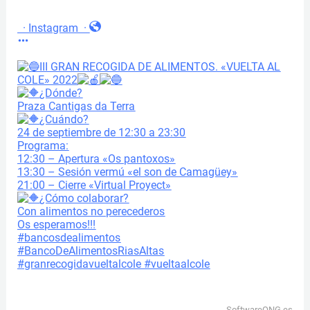
·
Instagram
·
III GRAN RECOGIDA DE ALIMENTOS. «VUELTA AL
COLE» 2022
¿Dónde?
Praza Cantigas da Terra
¿Cuándo?
24 de septiembre de 12:30 a 23:30
Programa:
12:30 – Apertura «Os pantoxos»
13:30 – Sesión vermú «el son de Camagüey»
21:00 – Cierre «Virtual Proyect»
¿Cómo colaborar?
Con alimentos no perecederos
Os esperamos!!!
#bancosdealimentos
#BancoDeAlimentosRiasAltas
#granrecogidavueltalcole
#vueltaalcole
SoftwareONG.es