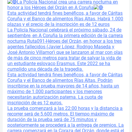
La Policía Nacional crea una carrera nocturna en
honor a los Héroes del Orzán en A Coruña
Esta actividad tendrá fines benéficos, a favor de Cáritas
Coruña y el Banco de alimentos Rías Altas. Habrá 1.000
plazas y el precio de la inscripción es de 12 euros
La Policía Nacional celebrará el próximo sábado, 24 de
septiembre, en A Coruña la primera edición de la carrera
nocturna Ruta091-Héroes del Orzán, en honor a los tres
agentes fallecidos (Javier López, Rodrigo Maseda y
José
Antonio Villamor) que se lanzaron al mar con olas
de más de cinco metros para tratar de salvar la vida de
un estudiante eslovaco Erasmus. Este 2022 se ha
cumplido una década de la tragedia.
Esta actividad tendrá fines benéficos, a favor de Cáritas
Coruña y el Banco de alimentos Rías Altas. Podrán
inscribirse en la prueba mayores de 14 años, hasta un
máximo de 1.000 participantes y los menores
necesitarán autorización paterna. La cuota de
inscripción de es 12 euros.
La prueba comenzará a las 22:00 horas y la distancia a
recorrer será de 5.600 metros. El tiempo máximo de
duración de la prueba será de 75 minutos y
posteriormente se procederá a la entrega de premios. La
carrera comenzará en la Coraza del Orzán, donde está el