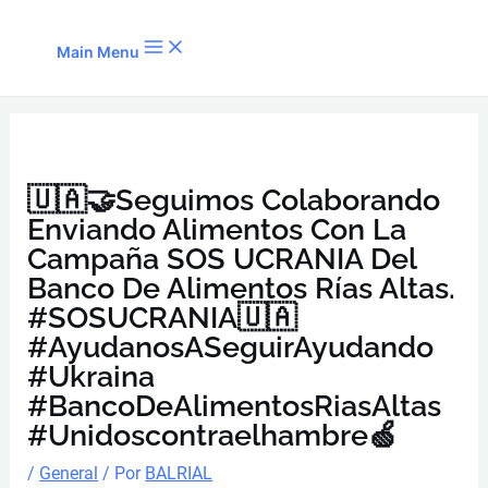
Ir al contenido
Main Menu
🇺🇦🤝Seguimos Colaborando
Enviando Alimentos Con La
Campaña SOS UCRANIA Del
Banco De Alimentos Rías Altas.
#SOSUCRANIA🇺🇦
#AyudanosASeguirAyudando
#ukraina
#BancoDeAlimentosRiasAltas
#unidoscontraelhambre🍏
/
General
/ Por
BALRIAL