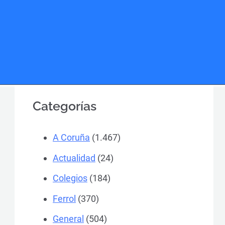
Buscar
Categorías
A Coruña
(1.467)
Actualidad
(24)
Colegios
(184)
Ferrol
(370)
General
(504)