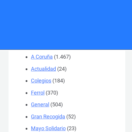
Categorías
A Coruña
(1.467)
Actualidad
(24)
Colegios
(184)
Ferrol
(370)
General
(504)
Gran Recogida
(52)
Mayo Solidario
(23)