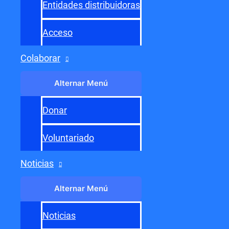
Entidades distribuidoras
Acceso
Colaborar
Navegación de entradas
←
Entrada anterior
Alternar Menú
Entrada siguiente
→
Donar
Voluntariado
Noticias
Alternar Menú
Noticias