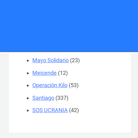
Colegios
(184)
Ferrol
(370)
General
(504)
Gran Recogida
(52)
Mayo Solidario
(23)
Meicende
(12)
Operación Kilo
(53)
Santiago
(337)
SOS UCRANIA
(42)