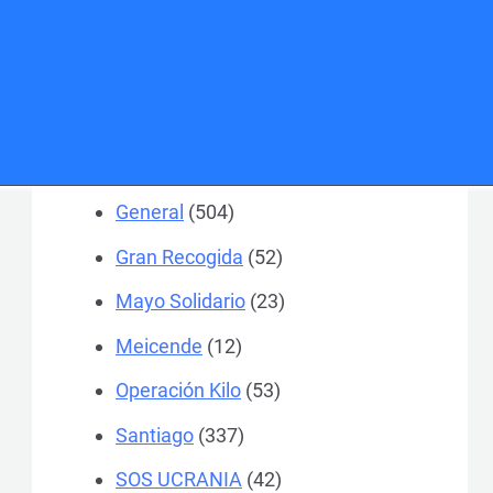
A Coruña
(1.467)
Actualidad
(24)
Colegios
(184)
Ferrol
(370)
General
(504)
Gran Recogida
(52)
Mayo Solidario
(23)
Meicende
(12)
Operación Kilo
(53)
Santiago
(337)
SOS UCRANIA
(42)