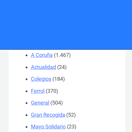
Categorías
A Coruña
(1.467)
Actualidad
(24)
Colegios
(184)
Ferrol
(370)
General
(504)
Gran Recogida
(52)
Mayo Solidario
(23)