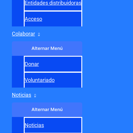
Entidades distribuidoras
Acceso
Colaborar
Navegación de entradas
←
Entrada anterior
Entrada siguiente
→
Alternar Menú
Donar
Voluntariado
Noticias
Alternar Menú
Noticias