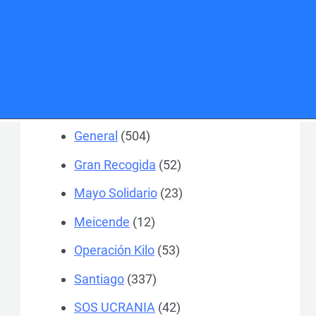
A Coruña
(1.467)
Actualidad
(24)
Colegios
(184)
Ferrol
(370)
General
(504)
Gran Recogida
(52)
Mayo Solidario
(23)
Meicende
(12)
Operación Kilo
(53)
Santiago
(337)
SOS UCRANIA
(42)