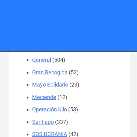
A Coruña
(1.467)
Actualidad
(24)
Colegios
(184)
Ferrol
(370)
General
(504)
Gran Recogida
(52)
Mayo Solidario
(23)
Meicende
(12)
Operación Kilo
(53)
Santiago
(337)
SOS UCRANIA
(42)