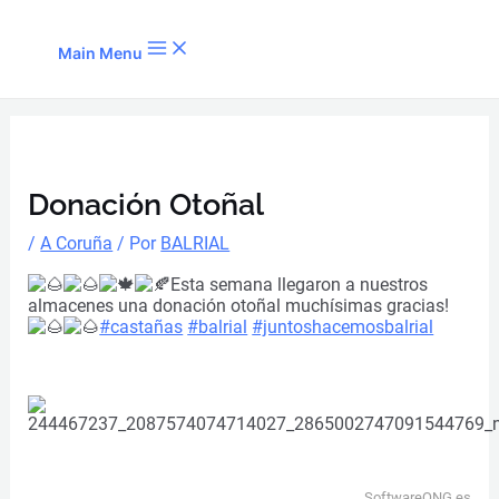
Ir al contenido
Main Menu
Donación Otoñal
/
A Coruña
/ Por
BALRIAL
Esta semana
llegaron a nuestros
almacenes una donación otoñal muchísimas gracias!
#castañas
#balrial
#juntoshacemosbalrial
SoftwareONG.es