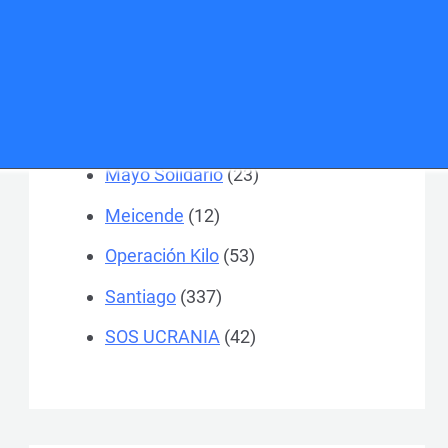
Colegios
(184)
Ferrol
(370)
General
(504)
Gran Recogida
(52)
Mayo Solidario
(23)
Meicende
(12)
Operación Kilo
(53)
Santiago
(337)
SOS UCRANIA
(42)