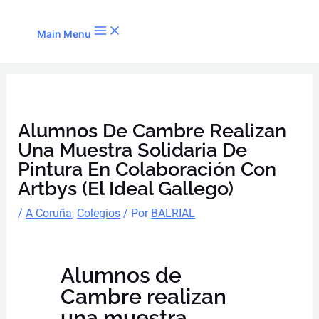
Ir al contenido
Main Menu
Alumnos De Cambre Realizan
Una Muestra Solidaria De
Pintura En Colaboración Con
Artbys (El Ideal Gallego)
/
A Coruña
,
Colegios
/ Por
BALRIAL
Alumnos de
Cambre realizan
una muestra